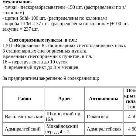
механизации.
- тачки - пескоразбрасыватели -150 шт. (распределены по а/
колоннам)
- щетки Stihl- 100 шт. (распределены по колоннам)
- короба ПГМ -137 шт. (распределены по колоннам)+100 шт.
закупка = 237 шт.
Снегоприемные пункты, в т.ч.:
ГУП «Водоканал» 8 стационарных снегоплавильных шахт.
3 стационарных снегоприемных пункта.
Временных снегоприемных пунктов, в т.ч.:
16 – перегруз снега до 10 суток
8- временный пункт до 3-м месяцев
За предприятием закреплено 9 солехранилищ:
Объ
крыт
Р
айон
Адрес
Автоколонна
скла
тон
Шкиперский пр.,
Василеостровский
Гаванская
4 5
16А
Михайловский
Адмиралтейский
Адмиралтейская
4 5
пер., д.4 к.2