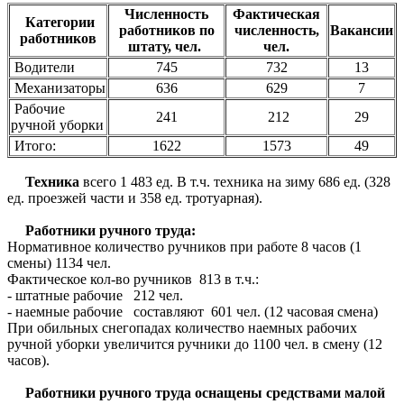
Численность
Фактическая
Категории
работников по
численность,
Вакансии
работников
штату, чел.
чел.
Водители
745
732
13
Механизаторы
636
629
7
Рабочие
241
212
29
ручной уборки
Итого:
1622
1573
49
Техника
всего 1 483 ед. В т.ч. техника на зиму 686 ед. (328
ед. проезжей части и 358 ед. тротуарная).
Работники ручного труда:
Нормативное количество ручников при работе 8 часов (1
смены) 1134 чел.
Фактическое кол-во ручников 813 в т.ч.:
- штатные рабочие 212 чел.
- наемные рабочие составляют 601 чел. (12 часовая смена)
При обильных снегопадах количество наемных рабочих
ручной уборки увеличится ручники до 1100 чел. в смену (12
часов).
Работники ручного труда оснащены средствами малой