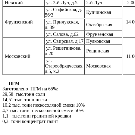
Невский
ул. 2-й Луч, д.5
2-й Луч
2 0
ул. Софийская, д.
Купчинская
56/3
Фрунзенский
ул. Прилукская,
14 0
Октябрьская
д. 39
ул. Салова, д.62
Фрунзенская
ул. Свирская, д.17
Пулковская
ул. Решетникова,
Рощинская
д.20
Московский
11 0
ул.
Старообрядческая,
Московская
д.5, к.2
ПГМ
Заготовлено ПГМ на 65%:
29,58 тыс.тонн соли
14,51 тыс. тонн песка
10,2 тыс. тонн пескосоляной смеси 10%
4,7 тыс. тонн пескосоляной смеси 50%
1,1 тыс.тонн гранитной крошки
0,3 тонн концентрат галит